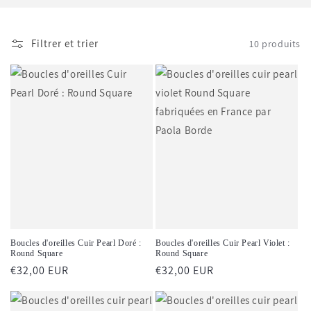
i
o
Filtrer et trier
10 produits
n
:
Boucles d'oreilles Cuir Pearl Doré :
Boucles d'oreilles Cuir Pearl Violet :
Round Square
Round Square
Prix
€32,00 EUR
Prix
€32,00 EUR
habituel
habituel