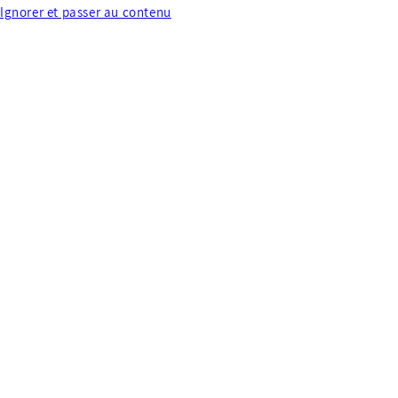
Ignorer et passer au contenu
Chaque pièce est unique, faite à la main - made in France