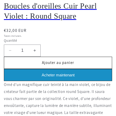
Boucles d'oreilles Cuir Pearl
Violet : Round Square
Prix
€32,00 EUR
habituel
Taxes incluses.
Quantité
Réduire
Augmenter
la
la
Ajouter au panier
quantité
quantité
de
de
Boucles
Boucles
Acheter maintenant
d'oreilles
d'oreilles
Orné d'un magnifique cuir teinté à la main violet, ce bijou de
Cuir
Cuir
Pearl
Pearl
créateur fait partie de la collection round Square. Il saura
Violet
Violet
vous charmer par son originalité. Ce violet, d'une profondeur
:
:
envoûtante, capture la lumière de manière subtile, illuminant
Round
Round
votre visage d'une lueur magique. La taille extravagante
Square
Square