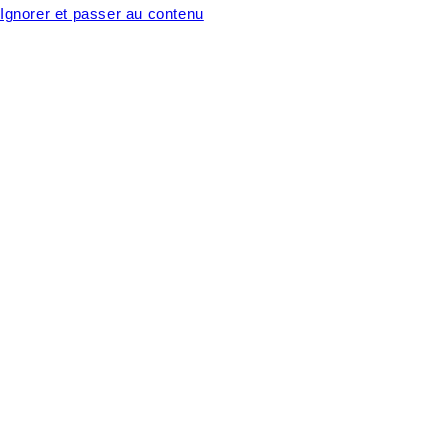
Ignorer et passer au contenu
Chaque pièce est unique, faite à la main - made in France