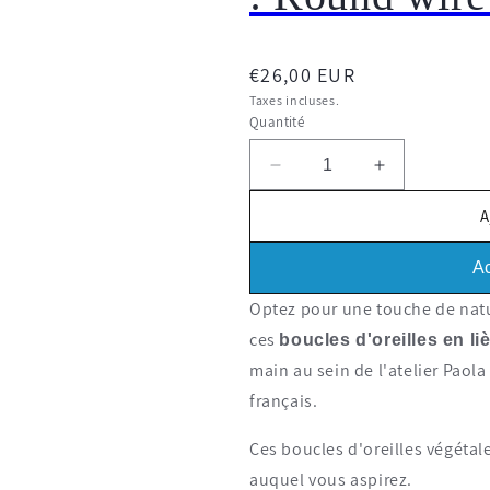
Prix
€26,00 EUR
habituel
Taxes incluses.
Quantité
Réduire
Augmenter
la
la
A
quantité
quantité
de
de
Boucles
Boucles
Ac
d'oreilles
d'oreilles
Optez pour une touche
de natu
Liège
Liège
Argenté
Argenté
ces
boucles d'oreilles
en li
:
:
main au sein de l'atelier Paola
Round
Round
français.
wire
wire
S
S
Ces boucles d'oreilles végétal
auquel vous aspirez.