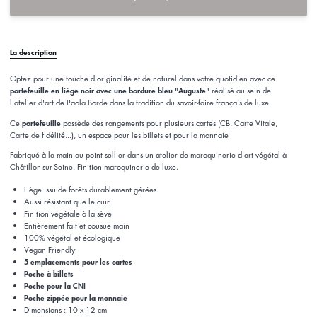
La description
Optez pour une touche d'originalité et de naturel
dans votre quotidien avec ce
portefeuille en liège noir avec une bordure bleu "Auguste"
réalisé au sein de
l'atelier d'art de Paola Borde dans la tradition du savoir-faire français de luxe.
portefeuille
Ce
possède des rangements pour plusieurs cartes (CB, Carte Vitale,
Carte de fidélité...), un espace pour les billets et pour la monnaie
Fabriqué à la main au point sellier dans un atelier de maroquinerie d'art végétal à
Châtillon-sur-Seine. Finition maroquinerie de luxe.
Liège issu de forêts durablement gérées
Aussi résistant que le cuir
Finition végétale à la sève
Entièrement fait et cousue main
100% végétal et écologique
Vegan Friendly
5 emplacements pour les cartes
Poche à billets
Poche pour la CNI
Poche zippée pour la monnaie
Dimensions : 10 x 12 cm