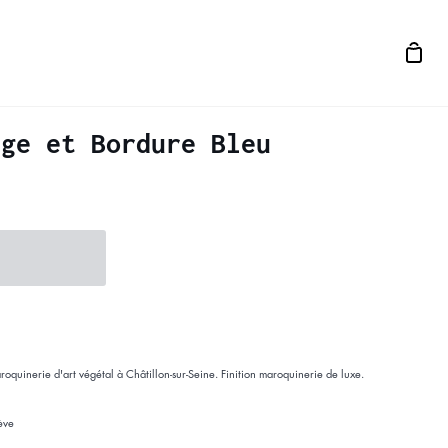
Panier
ège et Bordure Bleu
oquinerie d'art végétal à Châtillon-sur-Seine. Finition maroquinerie de luxe.
ève