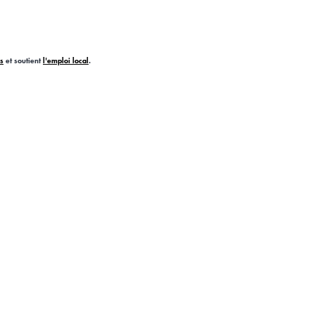
us
et soutient
l'emploi local
.