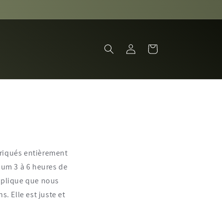
Connexion
Panier
briqués entièrement
imum 3 à 6 heures de
explique que nous
ns.
Elle est juste et