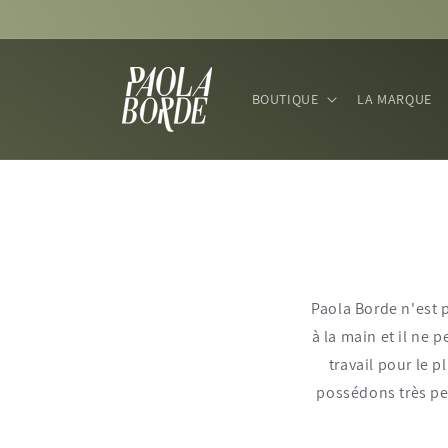
et
passer
au
contenu
BOUTIQUE
LA MARQUE
Paola Borde n'est 
à la main et il ne 
travail pour le p
possédons très pe